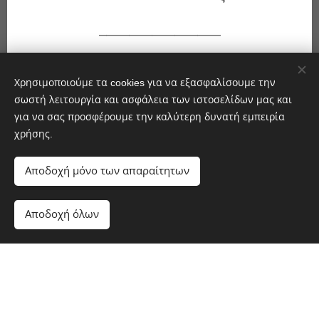
________________
Μπορείτε να βρείτε τα βιβλία μας στο αθηναϊκό
βιβλιοπωλείο "ΔΙΑΝΟΗΣΗ", Μασσαλίας 12
,
Χρησιμοποιούμε τα cookies για να εξασφαλίσουμε την
σωστή λειτουργία και ασφάλεια των ιστοσελίδων μας και
για να σας προσφέρουμε την καλύτερη δυνατή εμπειρία
αλλά και να τα παραγγείλετε ηλεκτρονικά:
χρήσης.
Βιβλιοπωλείο Πολιτεία
α) "
",
Αποδοχή μόνο των απαραίτητων
ebooks.gr
β) "
"
Αποδοχή όλων
Ξεκινήστε
Δημιουργήστε δωρεάν ιστοσελίδα!