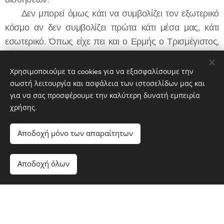
Δεν μπορεί όμως κάτι να συμβολίζει τον εξωτερικό
κόσμο αν δεν συμβολίζει πρώτα κάτι μέσα μας, κάτι
εσωτερικό. Όπως είχε πει και ο Ερμής ο Τρισμέγιστος,
«όπως πάνω έτσι και κάτω». Το έξω (κάτω) φτιάχνεται
σύμφωνα με το μέσα (επάνω)." (Από
Χρησιμοποιούμε τα cookies για να εξασφαλίσουμε την
την παρουσίαση στο οπισθόφυλλο του βιβλίου)
σωστή λειτουργία και ασφάλεια των ιστοσελίδων μας και
για να σας προσφέρουμε την καλύτερη δυνατή εμπειρία
χρήσης.
ΠΕΡΙΕΧΟΜΕΝΑ:
Αποδοχή μόνο των απαραίτητων
Πρόλογος
Αποδοχή όλων
Ξεκινήστε
Δημιουργήστε δωρεάν ιστοσελίδα!
Ιωάννου Αποκάλυψις - ΚΕΙΜΕΝΟ
Κεφάλαια 1-22
Αποσυμβολισμός της Αποκάλυψης του Ιωάννη
Εισαγωγή