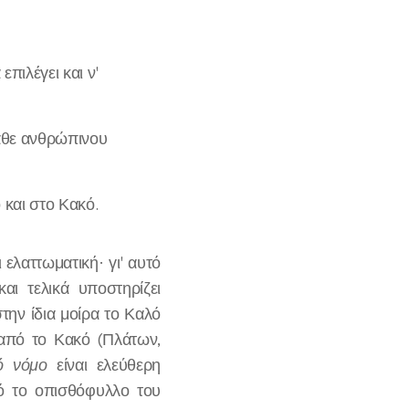
πιλέγει και ν'
κάθε ανθρώπινου
και στο Κακό.
 ελαττωματική· γι' αυτό
αι τελικά υποστηρίζει
στην ίδια μοίρα το Καλό
από το Κακό (Πλάτων,
ό νόμο
είναι ελεύθερη
 το οπισθόφυλλο του