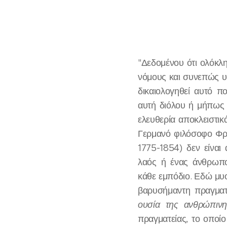
"Δεδομένου ότι ολόκλ
νόμους και συνεπώς υ
δικαιολογηθεί αυτό π
αυτή διόλου ή μήπως ε
ελευθερία αποκλειστικ
Γερμανό φιλόσοφο Φρίν
1775-1854) δεν είναι
λαός ή ένας άνθρωπ
κάθε εμπόδιο. Εδώ μυο
βαρυσήμαντη πραγματ
ουσία της ανθρώπιν
πραγματείας, το οποίο