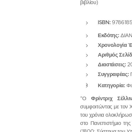
βιβλίου)
ISBN:
978618
Εκδότης:
ΔΙΑ
Χρονολογία 
Αριθμός Σελί
Διαστάσεις:
20
Συγγραφέας:
Κατηγορία:
Φι
Φρίντριχ Σέλλι
"Ο
συμφοιτώντας με τον Χέ
του χρόνια ολοκλήρωσε
στο Πανεπιστήμιο της
(1800:
Σύστημα του Υ