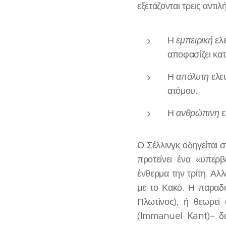
εξετάζονται τρεις αντιλ
Η
εμπειρική
ελε
αποφασίζει κατ
Η
απόλυτη
ελευ
ατόμου.
Η
ανθρώπινη
ε
Ο Σέλλινγκ οδηγείται σ
προτείνει ένα «υπερβ
ένθερμα την τρίτη. Αλλ
με το Κακό. Η παραδ
Πλωτίνος), ή θεωρεί
(Immanuel Kant)– δ