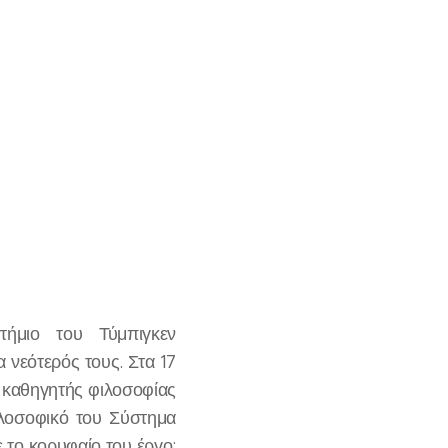
ήμιο του Τύμπιγκεν
α νεότερός τους. Στα 17
ε καθηγητής φιλοσοφίας
ιλοσοφικό του Σύστημα
ε το κορυφαίο του έργο: