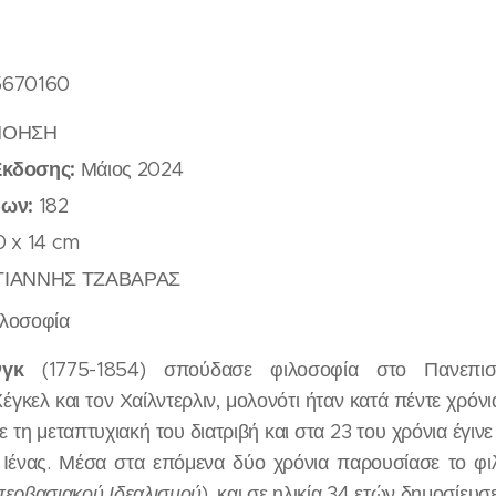
5670160
ΝΟΗΣΗ
Έκδοσης:
Μάιος 2024
δων:
182
 x 14 cm
ΓΙΑΝΝΗΣ ΤΖΑΒΑΡΑΣ
λοσοφία
νγκ
(1775-1854) σπούδασε φιλοσοφία στο Πανεπιστ
γκελ και τον Χαίλντερλιν, μολονότι ήταν κατά πέντε χρόνι
 τη μεταπτυχιακή του διατριβή και στα 23 του χρόνια έγιν
 Ιένας. Μέσα στα επόμενα δύο χρόνια παρουσίασε το φ
περβασιακού Ιδεαλισμού
), και σε ηλικία 34 ετών δημοσίευσ