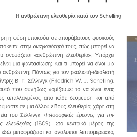
Η ανθρώπινη ελευθερία κατά τον Schelling
ηρη η φύση υπακούει σε απαράβατους φυσικούς
πόκειται στην
αναγκαιότητά
τους, πώς μπορεί να
ου ονομάζεται «ανθρώπινη ελευθερία»; Υπάρχει
ίναι μια φαντασίωση; Και τι μπορεί να είναι μια
ά ανθρώπινη; Πάντως για τον ρεαλιστή-ιδεαλιστή
τριχ Β. Γ. Σέλλινγκ (Friedrich W. J. Schelling,
 αυτό που συνήθως νομίζουμε: το να είναι ένας
ος απαλλαγμένος από κάθε δέσμευση και από
ύμαστε σε μια άλλου είδους ελευθερία, χάρη στη
εία του Σέλλινγκ:
Φιλοσοφικές έρευνες για την
ης ελευθερίας
(1809)
.
Στο κεντρικό μέρος της
 εδώ μεταφράζεται και αναλύεται λεπτομερειακά,