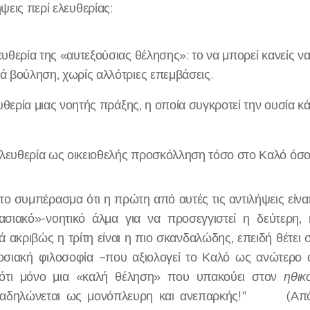
ήψεις περί ελευθερίας:
υθερία της «αυτεξούσιας θέλησης»: το να μπορεί κανείς να ε
ά βούληση, χωρίς αλλότριες επεμβάσεις.
θερία μιας νοητής πράξης, η οποία συγκροτεί την ουσία 
λευθερία ως οικειοθελής προσκόλληση τόσο στο Καλό όσο 
το συμπέρασμα ότι η πρώτη από αυτές τις αντιλήψεις είναι
ασιακό»-νοητικό άλμα για να προσεγγιστεί η δεύτερη, κ
ά ακριβώς η τρίτη είναι η πιο σκανδαλώδης, επειδή θέτει 
οσιακή φιλοσοφία –που αξιολογεί το Καλό ως ανώτερο 
 ότι μόνο μια «καλή θέληση» που υπακούει στον
ηθικ
ιαδηλώνεται ως μονόπλευρη και ανεπαρκής!" (Από