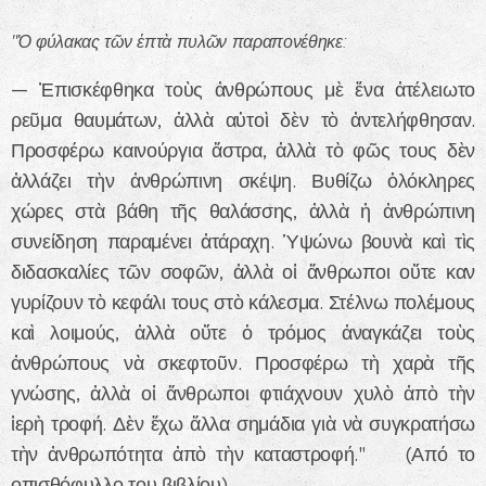
"Ὁ φύλακας τῶν ἑπτὰ πυλῶν παραπονέθηκε:
— Ἐπισκέφθηκα τοὺς ἀνθρώπους μὲ ἕνα ἀτέλειωτο
ρεῦμα θαυμάτων, ἀλλὰ αὐτοὶ δὲν τὸ ἀντελήφθησαν.
Προσφέρω καινούργια ἄστρα, ἀλλὰ τὸ φῶς τους δὲν
ἀλλάζει τὴν ἀνθρώπινη σκέψη. Βυθίζω ὁλόκληρες
χώρες στὰ βάθη τῆς θαλάσσης, ἀλλὰ ἡ ἀνθρώπινη
συνείδηση παραμένει ἀτάραχη. Ὑψώνω βουνὰ καὶ τὶς
διδασκαλίες τῶν σοφῶν, ἀλλὰ οἱ ἄνθρωποι οὔτε καν
γυρίζουν τὸ κεφάλι τους στὸ κάλεσμα. Στέλνω πολέμους
καὶ λοιμούς, ἀλλὰ οὔτε ὁ τρόμος ἀναγκάζει τοὺς
ἀνθρώπους νὰ σκεφτοῦν. Προσφέρω τὴ χαρὰ τῆς
γνώσης, ἀλλὰ οἱ ἄνθρωποι φτιάχνουν χυλὸ ἀπὸ τὴν
ἱερὴ τροφή. Δὲν ἔχω ἄλλα σημάδια γιὰ νὰ συγκρατήσω
τὴν ἀνθρωπότητα ἀπὸ τὴν καταστροφή." (Από το
οπισθόφυλλο του βιβλίου)