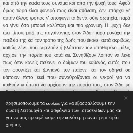
και από την κακία τους συνάμα και από την ψυχή τους. Αφού
όμως τώρα είναι φανερό πως είναι αθάνατη, δεν υπάρχει γι'
αυτήν άλλος τρόπος ν' αποφύγει τα δεινά, ούτε σωτηρία, παρά
να γίνει όσο μπορεί καλύτερη και πιο φρόνιμη. Η ψυχή δεν
έχει τίποτε μαζί της πηγαίνοντας στον Άδη, παρά μονάχα την
παιδεία της και τον τρόπο της ζωής που έκανε· αυτά ακριβώς,
καθώς λένε, που ωφελούν ή βλάπτουν τον αποθαμένο, μόλις
αρχίσει την πορεία του κατά κει. Συνηθίζουν λοιπόν να λένε
πως όταν κανείς πεθάνει, ο δαίμων του καθενός, αυτός που
τον φροντίζει και ζωντανό, τον παίρνει και τον οδηγεί σε
κάποιον τόπο, εκεί που συναθροίζονται οι νεκροί για να
κριθούν κι έπειτα να αρχίσουν την πορεία τους στον Άδη με
οδηγό εκείνον που έχει προσταχτεί να τους οδηγήσει. Κι αφού
λάβουν την τύχη που είναι να λάβουν και μείνουν το διάστημα
Χρησιμοποιούμε τα cookies για να εξασφαλίσουμε την
που πρέπει, άλλος οδηγός τους φέρνει πάλι εδώ, έπειτα από
σωστή λειτουργία και ασφάλεια των ιστοσελίδων μας και
πολλά και μεγάλα γυρίσματα του καιρού. Αυτή η πορεία δεν
για να σας προσφέρουμε την καλύτερη δυνατή εμπειρία
είναι λοιπόν, όπως την παρουσιάζει ο Τήλεφος του Αισχύλου·
χρήσης.
γιατί εκείνος λέει πως ο δρόμος που μας φέρνει στον Άδη